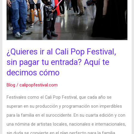
Festival,
sin
pagar
tu
entrada?
¿Quieres ir al Cali Pop Festival,
Aquí
sin pagar tu entrada? Aquí te
te
decimos cómo
decimos
cómo
Blog
/
calipopfestival.com
Festivales como el Cali Pop Festival, que cada año se
superan en su producción y programación son imperdibles
para la familia en el suroccidente. En su cuarta edición y con
una nómina de artistas locales, nacionales e internacionales,
sin duda se convierte en el plan perfecto para la familia.