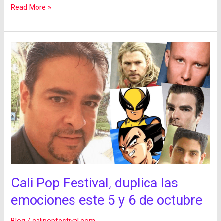
Read More »
Cali
Pop
Festival,
duplica
las
emociones
este
5
y
Cali Pop Festival, duplica las
6
emociones este 5 y 6 de octubre
de
octubre
Blog
/
calipopfestival.com