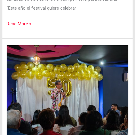
“Este año el festival quiere celebrar
Read More »
El
Cali
Pop
Festival
terapia
de
risa,
amor
por
el